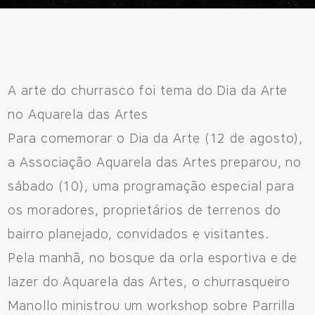
Fale Conosco
A arte do churrasco foi tema do Dia da Arte
no Aquarela das Artes
Avenida Eiffel, 819 - Aquarela das Artes Bairro Planejado,
Para comemorar o Dia da Arte (12 de agosto),
Razão Social: Jmd Hamoa Urbanismo Ltda
a Associação Aquarela das Artes preparou, no
CNPJ: 04.536.786/0001-17
sábado (10), uma programação especial para
Sinop/MT - 78.555-453
os moradores, proprietários de terrenos do
66 3531 9505
bairro planejado, convidados e visitantes.
Pela manhã, no bosque da orla esportiva e de
lazer do Aquarela das Artes, o churrasqueiro
Fale pelo WhastApp
Manollo ministrou um workshop sobre Parrilla