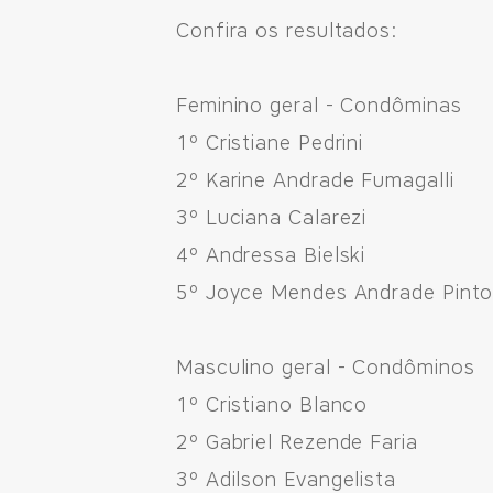
Confira os resultados:
Feminino geral - Condôminas
1º Cristiane Pedrini
2º Karine Andrade Fumagalli
3º Luciana Calarezi
Fale Conosco
4º Andressa Bielski
5º Joyce Mendes Andrade Pint
Avenida Eiffel, 819 - Aquarela das Artes Bairro Plan
Razão Social: Jmd Hamoa Urbanismo Ltda
Masculino geral - Condôminos
CNPJ: 04.536.786/0001-17
1º Cristiano Blanco
Sinop/MT - 78.555-453
2º Gabriel Rezende Faria
66 3531 9505
3º Adilson Evangelista