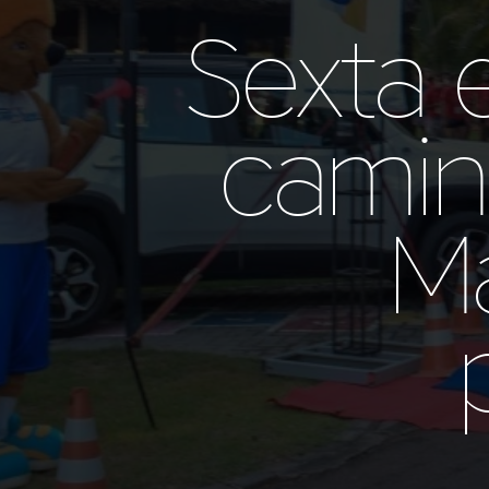
Sexta 
camin
Ma