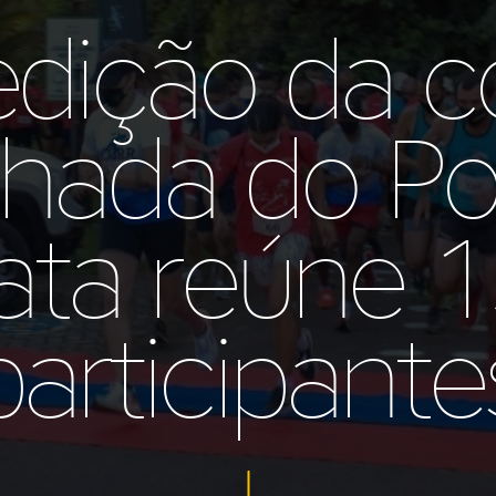
edição da co
hada do Por
ta reúne 
participante