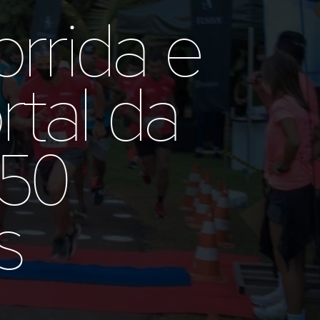
rrida e
tal da
150
s