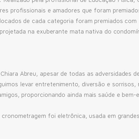
Realizado pela profissional de Educação Física, 
ores profissionais e amadores que foram premiad
olocados de cada categoria foram premiados com 
as projetada na exuberante mata nativa do condomí
Chiara Abreu, apesar de todas as adversidades d
uimos levar entretenimento, diversão e sorrisos
 amigos, proporcionando ainda mais saúde e bem-es
a cronometragem foi eletrônica, usada em grandes