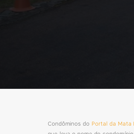
Condôminos do
Portal da Mata 