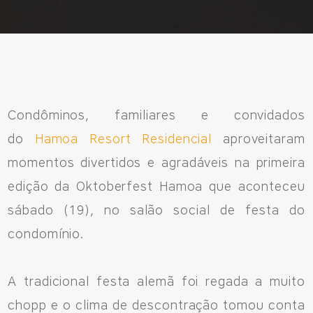
Fale Conosco
Avenida Eiffel, 819 - Aquarela das Artes Bairro Planejado,
Razão Social: Jmd Hamoa Urbanismo Ltda
CNPJ: 04.536.786/0001-17
Sinop/MT - 78.555-453
Condôminos, familiares e convidados
66 3531 9505
do
Hamoa Resort Residencial
aproveitaram
momentos divertidos e agradáveis na primeira
edição da Oktoberfest Hamoa que aconteceu
Fale pelo WhastApp
sábado (19), no salão social de festa do
condomínio.
556692085083
A tradicional festa alemã foi regada a muito
chopp e o clima de descontração tomou conta