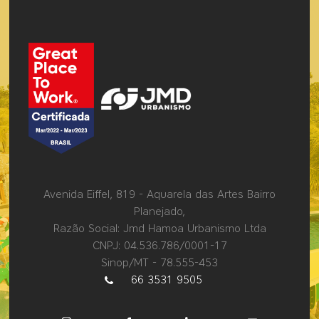
Avenida Eiffel, 819 - Aquarela das Artes Bairro
Planejado,
Razão Social: Jmd Hamoa Urbanismo Ltda
CNPJ: 04.536.786/0001-17
Sinop/MT - 78.555-453
66 3531 9505