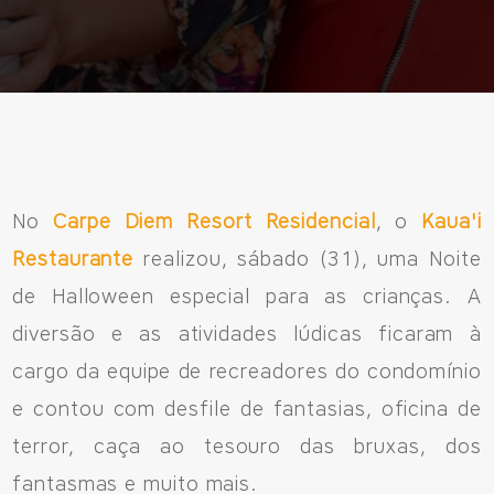
Fale Conosco
Avenida Eiffel, 819 - Aquarela das Artes Bairro Planejado,
Razão Social: Jmd Hamoa Urbanismo Ltda
CNPJ: 04.536.786/0001-17
No
Carpe Diem Resort Residencial
, o
Kaua'i
Sinop/MT - 78.555-453
Restaurante
realizou, sábado (31), uma Noite
66 3531 9505
de Halloween especial para as crianças. A
diversão e as atividades lúdicas ficaram à
cargo da equipe de recreadores do condomínio
Fale pelo WhastApp
e contou com desfile de fantasias, oficina de
terror, caça ao tesouro das bruxas, dos
556692085083
fantasmas e muito mais.