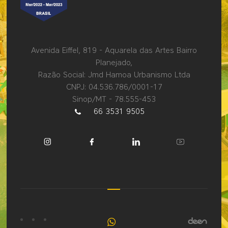
Avenida Eiffel, 819 - Aquarela das Artes Bairro
Planejado,
Razão Social: Jmd Hamoa Urbanismo Ltda
CNPJ: 04.536.786/0001-17
Sinop/MT - 78.555-453
66 3531 9505
Fale
conosco
pelo
WhatsApp