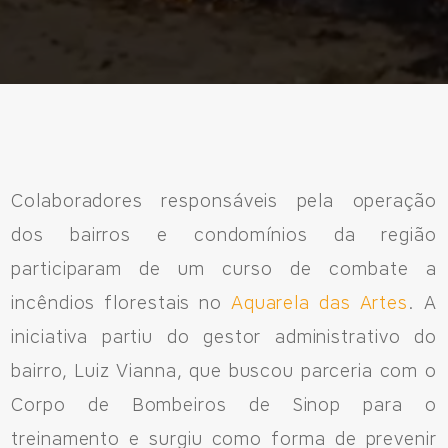
Fale Conosco
Avenida Eiffel, 819 - Aquarela das Artes Bairro Planejado,
Colaboradores responsáveis pela operação
Razão Social: Jmd Hamoa Urbanismo Ltda
dos bairros e condomínios da região
CNPJ: 04.536.786/0001-17
participaram de um curso de combate a
Sinop/MT - 78.555-453
incêndios florestais no
Aquarela das Artes
. A
66 3531 9505
iniciativa partiu do gestor administrativo do
bairro, Luiz Vianna, que buscou parceria com o
Corpo de Bombeiros de Sinop para o
Fale pelo WhastApp
treinamento e surgiu como forma de prevenir