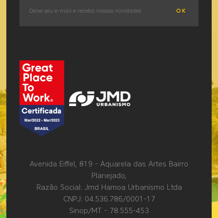
OK
Avenida Eiffel, 819 - Aquarela das Artes Bairro
Planejado,
Razão Social: Jmd Hamoa Urbanismo Ltda
CNPJ: 04.536.786/0001-17
Sinop/MT - 78.555-453