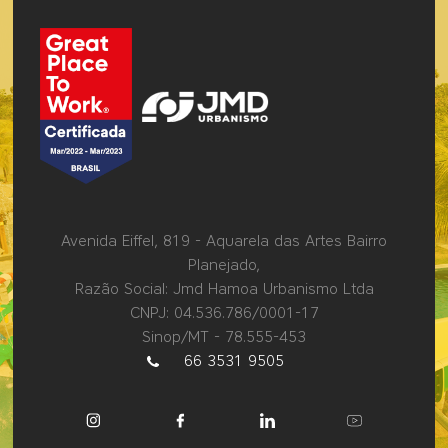
Avenida Eiffel, 819 - Aquarela das Artes Bairro
Planejado,
Razão Social: Jmd Hamoa Urbanismo Ltda
CNPJ: 04.536.786/0001-17
Sinop/MT - 78.555-453
66 3531 9505