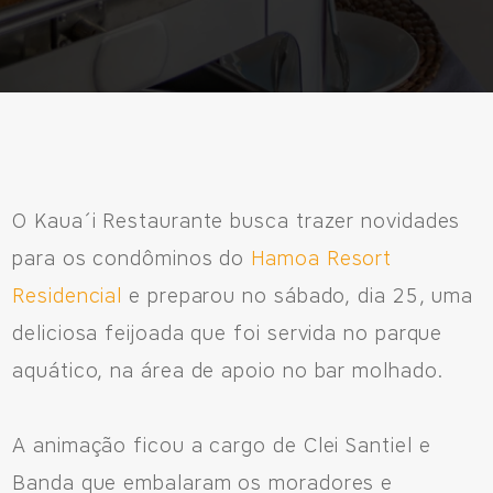
Avenida Eiffel, 819 - Aquarela das Artes Bairro Planejado,
Razão Social: Jmd Hamoa Urbanismo Ltda
CNPJ: 04.536.786/0001-17
Sinop/MT - 78.555-453
66 3531 9505
O Kaua´i Restaurante busca trazer novidades
para os condôminos do
Hamoa Resort
Residencial
e preparou no sábado, dia 25, uma
Fale pelo WhastApp
deliciosa feijoada que foi servida no parque
556692085083
aquático, na área de apoio no bar molhado.
A animação ficou a cargo de Clei Santiel e
Banda que embalaram os moradores e