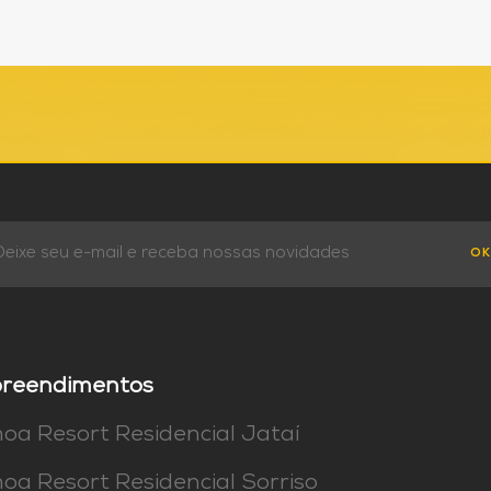
Deseja conhecer nossos
OK
empreendimentos?
Empreendimentos inovadores, com a qualidade de
vida que você e sua família merecem.
reendimentos
a Resort Residencial Jataí
VER OS EMPREENDIMENTOS
a Resort Residencial Sorriso