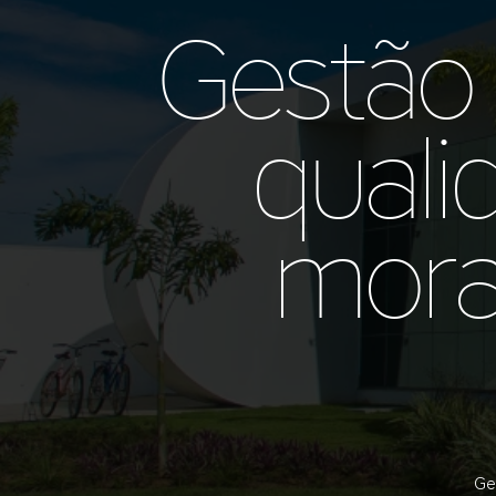
Gestão 
quali
mora
Ge