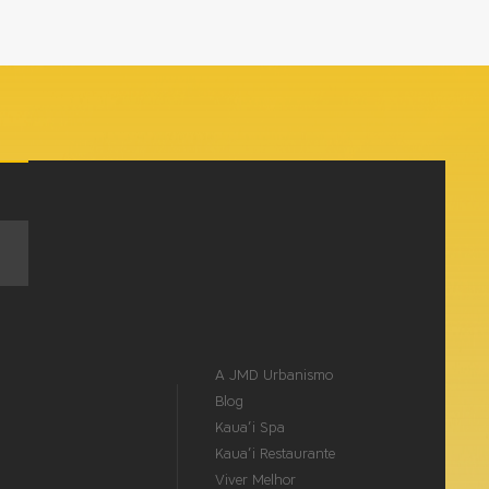
A JMD Urbanismo
Blog
Kaua’i Spa
Kaua’i Restaurante
Viver Melhor