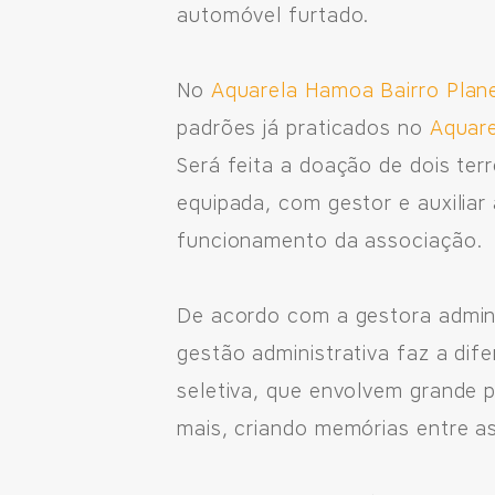
automóvel furtado.
No
Aquarela Hamoa Bairro Plan
padrões já praticados no
Aquare
Será feita a doação de dois te
equipada, com gestor e auxiliar
funcionamento da associação.
Fale Conosco
Avenida Eiffel, 819 - Aquarela das Artes Bairro Plan
De acordo com a gestora admin
Razão Social: Jmd Hamoa Urbanismo Ltda
gestão administrativa faz a dif
CNPJ: 04.536.786/0001-17
seletiva, que envolvem grande 
Sinop/MT - 78.555-453
mais, criando memórias entre as
66 3531 9505