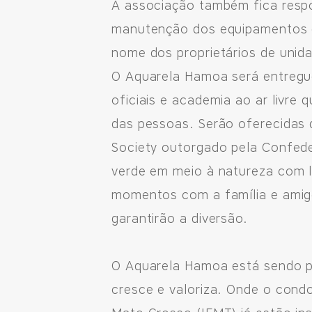
A associação também fica resp
manutenção dos equipamentos e
Fale pelo WhastApp
nome dos proprietários de unid
O Aquarela Hamoa será entregu
556692085083
oficiais e academia ao ar livre
das pessoas. Serão oferecidas q
Society outorgado pela Confeder
verde em meio à natureza com 
momentos com a família e amigos
garantirão a diversão.
O Aquarela Hamoa está sendo pr
cresce e valoriza. Onde o cond