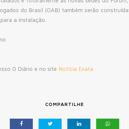
stalados e futuramente as novas sedes do Fórum, 
ogados do Brasil (OAB) também serão construída
ara a instalação.
smo
esso O Diário e no site
Notícia Exata
COMPARTILHE