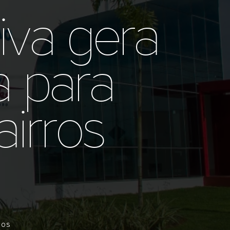
iva gera
a para
irros
dos