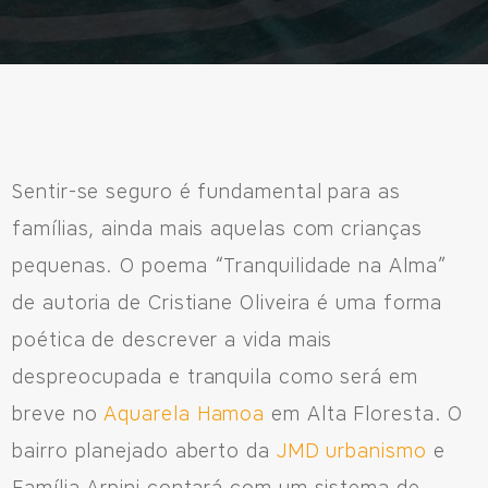
Sentir-se seguro é fundamental para as
famílias, ainda mais aquelas com crianças
pequenas. O poema “Tranquilidade na Alma”
de autoria de Cristiane Oliveira é uma forma
Fale Conosco
poética de descrever a vida mais
despreocupada e tranquila como será em
Avenida Eiffel, 819 - Aquarela das Artes Bairro Planejado,
breve no
Aquarela Hamoa
em Alta Floresta. O
Razão Social: Jmd Hamoa Urbanismo Ltda
bairro planejado aberto da
JMD urbanismo
e
CNPJ: 04.536.786/0001-17