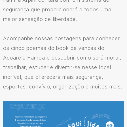
Família Arpini contará com um sistema de
Sinop/MT - 78.555-453
segurança que proporcionará a todos uma
66 3531 9505
maior sensação de liberdade.
Acompanhe nossas postagens para conhecer
Fale pelo WhastApp
os cinco poemas do book de vendas do
556692085083
Aquarela Hamoa e descobrir como será morar,
trabalhar, estudar e divertir-se nesse local
incrível, que oferecerá mais segurança,
esportes, convívio, organização e muitos mais.