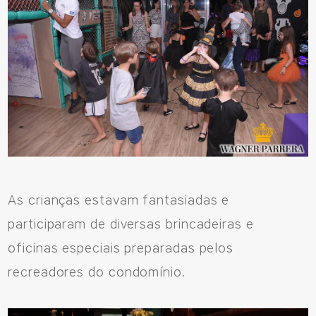
Avenida Eiffel, 819 - Aquarela das Artes Bairro Planejado,
Razão Social: Jmd Hamoa Urbanismo Ltda
CNPJ: 04.536.786/0001-17
Sinop/MT - 78.555-453
66 3531 9505
Fale pelo WhastApp
As crianças estavam fantasiadas e
556692085083
participaram de diversas brincadeiras e
oficinas especiais preparadas pelos
recreadores do condomínio.