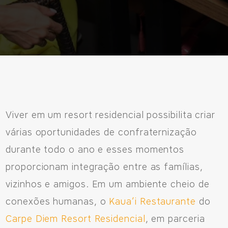
Fale Conosco
Avenida Eiffel, 819 - Aquarela das Artes Bairro Planejado,
Razão Social: Jmd Hamoa Urbanismo Ltda
CNPJ: 04.536.786/0001-17
Viver em um resort residencial possibilita criar
Sinop/MT - 78.555-453
várias oportunidades de confraternização
66 3531 9505
durante todo o ano e esses momentos
proporcionam integração entre as famílias,
vizinhos e amigos. Em um ambiente cheio de
Fale pelo WhastApp
conexões humanas, o
Kaua’i Restaurante
do
Carpe Diem Resort Residencial
, em parceria
556692085083