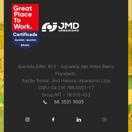
Avenida Eiffel, 819 - Aquarela das Artes Bairro
Planejado,
Razão Social: Jmd Hamoa Urbanismo Ltda
CNPJ: 04.536.786/0001-17
Sinop/MT - 78.555-453
66 3531 9505