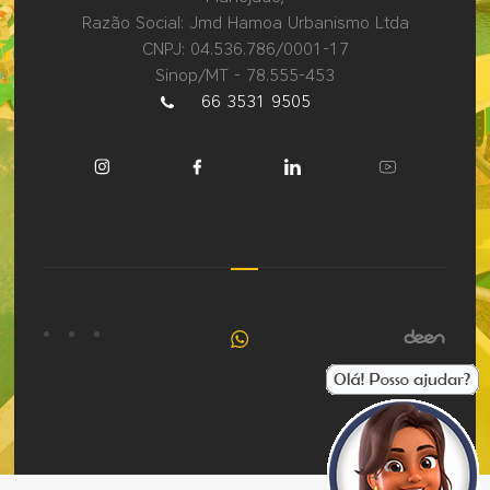
Razão Social: Jmd Hamoa Urbanismo Ltda
CNPJ: 04.536.786/0001-17
Sinop/MT - 78.555-453
66 3531 9505
Fale
conosco
pelo
WhatsApp