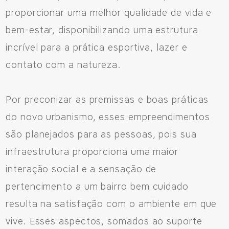
proporcionar uma melhor qualidade de vida e
Fale Conosco
bem-estar, disponibilizando uma estrutura
incrível para a prática esportiva, lazer e
Avenida Eiffel, 819 - Aquarela das Artes Bairro Planejado,
contato com a natureza.
Razão Social: Jmd Hamoa Urbanismo Ltda
CNPJ: 04.536.786/0001-17
Sinop/MT - 78.555-453
Por preconizar as premissas e boas práticas
66 3531 9505
do novo urbanismo, esses empreendimentos
são planejados para as pessoas, pois sua
infraestrutura proporciona uma maior
Fale pelo WhastApp
interação social e a sensação de
pertencimento a um bairro bem cuidado
556692085083
resulta na satisfação com o ambiente em que
vive. Esses aspectos, somados ao suporte