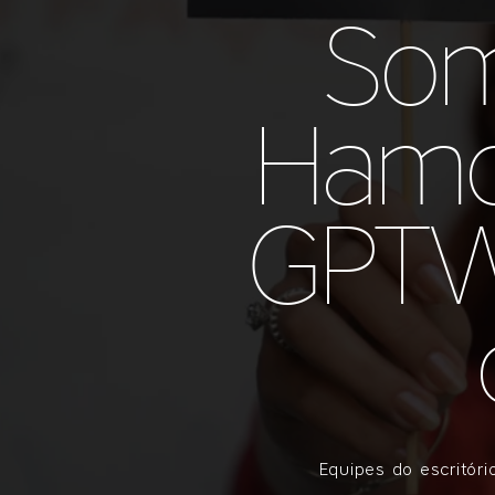
Som
Hamo
GPTW 
Equipes do escritór