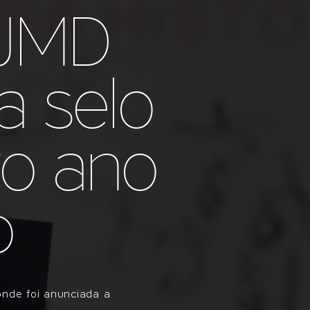
 JMD
 selo
to ano
o
onde foi anunciada a