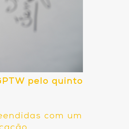
GPTW pelo quinto
reendidas com um
icação.