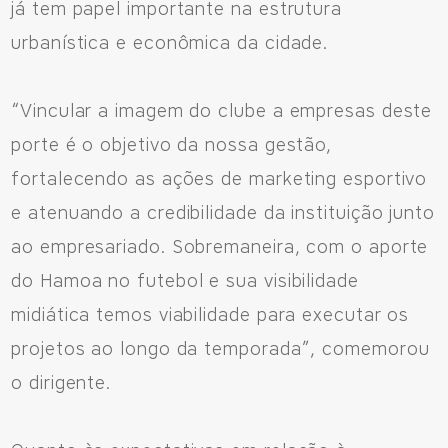
já tem papel importante na estrutura
Avenida Eiffel, 819 - Aquarela das Artes Bairro Planejado,
urbanística e econômica da cidade.
Razão Social: Jmd Hamoa Urbanismo Ltda
CNPJ: 04.536.786/0001-17
Sinop/MT - 78.555-453
“Vincular a imagem do clube a empresas deste
66 3531 9505
porte é o objetivo da nossa gestão,
fortalecendo as ações de marketing esportivo
e atenuando a credibilidade da instituição junto
Fale pelo WhastApp
ao empresariado. Sobremaneira, com o aporte
do Hamoa no futebol e sua visibilidade
556692085083
midiática temos viabilidade para executar os
projetos ao longo da temporada”, comemorou
o dirigente.