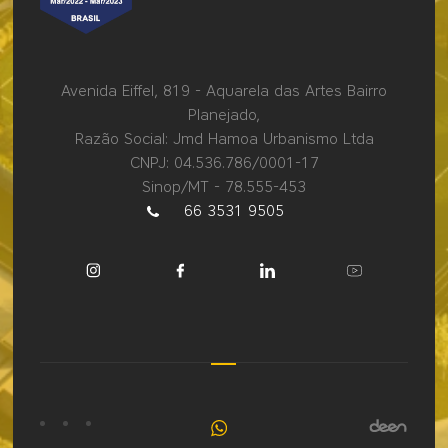
Avenida Eiffel, 819 - Aquarela das Artes Bairro
Planejado,
Razão Social: Jmd Hamoa Urbanismo Ltda
CNPJ: 04.536.786/0001-17
Sinop/MT - 78.555-453
66 3531 9505
Fale
conosco
pelo
WhatsApp