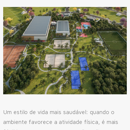
Avenida Eiffel, 819 - Aquarela das Artes Bairro Planejado,
Razão Social: Jmd Hamoa Urbanismo Ltda
CNPJ: 04.536.786/0001-17
Sinop/MT - 78.555-453
66 3531 9505
Fale pelo WhastApp
556692085083
Um estilo de vida mais saudável: quando o
ambiente favorece a atividade física, é mais