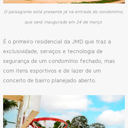
CNPJ: 04.536.786/0001-17
Sinop/MT - 78.555-453
O paisagismo está presente já na entrada do condomínio,
66 3531 9505
que será inaugurado em 24 de março
É o primeiro residencial da JMD que traz a
exclusividade, serviços e tecnologia de
Fale pelo WhastApp
segurança de um condomínio fechado, mas
556692085083
com itens esportivos e de lazer de um
conceito de bairro planejado aberto.