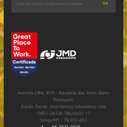
OK
Avenida Eiffel, 819 - Aquarela das Artes Bairro
Planejado,
Razão Social: Jmd Hamoa Urbanismo Ltda
CNPJ: 04.536.786/0001-17
Sinop/MT - 78.555-453
66 3531 9505