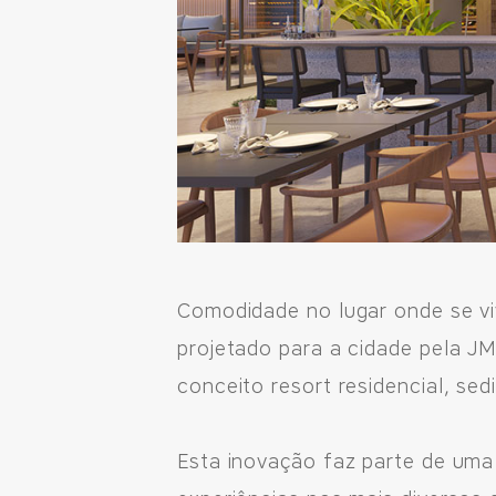
Fale Conosco
Comodidade no lugar onde se vi
Avenida Eiffel, 819 - Aquarela das Artes Bairro Plan
Razão Social: Jmd Hamoa Urbanismo Ltda
projetado para a cidade pela 
CNPJ: 04.536.786/0001-17
conceito resort residencial, se
Sinop/MT - 78.555-453
66 3531 9505
Esta inovação faz parte de uma 