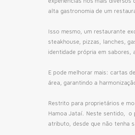
experiências nos mais diversos 
alta gastronomia de um restaur
Fale pelo WhastApp
Isso mesmo, um restaurante exc
556692085083
steakhouse, pizzas, lanches, g
identidade própria em sabores,
E pode melhorar mais: cartas de
área, garantindo a harmonização
Restrito para proprietários e m
Hamoa Jataí. Neste sentido, o 
atributo, desde que não tenha se