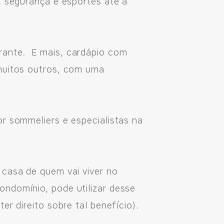
, segurança e esportes até a
rante. E mais, cardápio com
 muitos outros, com uma
or sommeliers e especialistas na
 casa de quem vai viver no
ndomínio, pode utilizar desse
er direito sobre tal benefício).