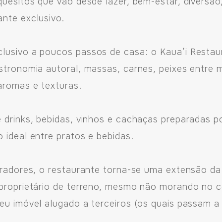
quesitos que vão desde lazer, bem-estar, diversão
ante exclusivo.
lusivo a poucos passos de casa: o Kaua’i Restau
astronomia autoral, massas, carnes, peixes entre
 aromas e texturas.
 drinks, bebidas, vinhos e cachaças preparadas p
 ideal entre pratos e bebidas.
oradores, o restaurante torna-se uma extensão da
proprietário de terreno, mesmo não morando no co
u imóvel alugado a terceiros (os quais passam a t