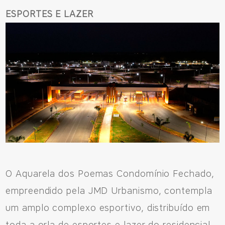
ESPORTES E LAZER
CNPJ: 04.536.786/0001-17
Sinop/MT - 78.555-453
66 3531 9505
Fale pelo WhastApp
556692085083
O Aquarela dos Poemas Condomínio Fechado,
empreendido pela JMD Urbanismo, contempla
um amplo complexo esportivo, distribuído em