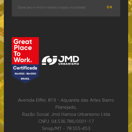
OK
Avenida Eiffel, 819 - Aquarela das Artes Bairro
Planejado,
Razão Social: Jmd Hamoa Urbanismo Ltda
CNPJ: 04.536.786/0001-17
Sinop/MT - 78.555-453