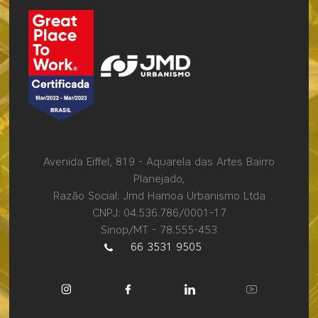
Avenida Eiffel, 819 - Aquarela das Artes Bairro
Planejado,
Razão Social: Jmd Hamoa Urbanismo Ltda
CNPJ: 04.536.786/0001-17
Sinop/MT - 78.555-453
66 3531 9505