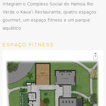
Integram o Complexo Social do Hamoa Rio
Verde o Kaua’i Restaurante, quatro espaços
Avenida Eiffel, 819 - Aquarela das Artes Bairro Planejado,
Razão Social: Jmd Hamoa Urbanismo Ltda
gourmet, um espaço fitness e um parque
CNPJ: 04.536.786/0001-17
aquático
Sinop/MT - 78.555-453
66 3531 9505
ESPAÇO FITNESS
Fale pelo WhastApp
556692085083