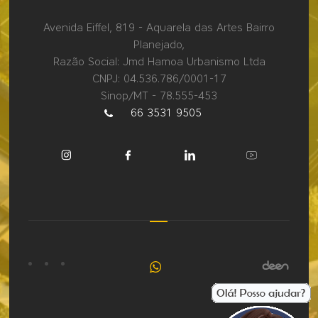
Avenida Eiffel, 819 - Aquarela das Artes Bairro
Planejado,
Razão Social: Jmd Hamoa Urbanismo Ltda
CNPJ: 04.536.786/0001-17
Sinop/MT - 78.555-453
66 3531 9505
Fale
conosco
pelo
WhatsApp