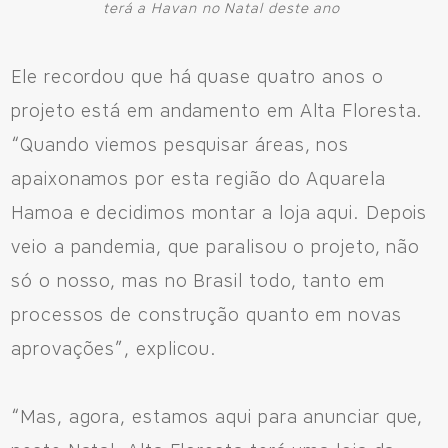
terá a Havan no Natal deste ano
66 3531 9505
Ele recordou que há quase quatro anos o
projeto está em andamento em Alta Floresta.
Fale pelo WhastApp
“Quando viemos pesquisar áreas, nos
556692085083
apaixonamos por esta região do Aquarela
Hamoa e decidimos montar a loja aqui. Depois
veio a pandemia, que paralisou o projeto, não
só o nosso, mas no Brasil todo, tanto em
processos de construção quanto em novas
aprovações”, explicou.
“Mas, agora, estamos aqui para anunciar que,