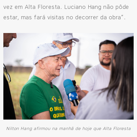
vez em Alta Floresta. Luciano Hang não pôde
estar, mas fará visitas no decorrer da obra”.
Fale Conosco
Avenida Eiffel, 819 - Aquarela das Artes Bairro Planejado,
Razão Social: Jmd Hamoa Urbanismo Ltda
CNPJ: 04.536.786/0001-17
Nilton Hang afirmou na manhã de hoje que Alta Floresta
Sinop/MT - 78.555-453