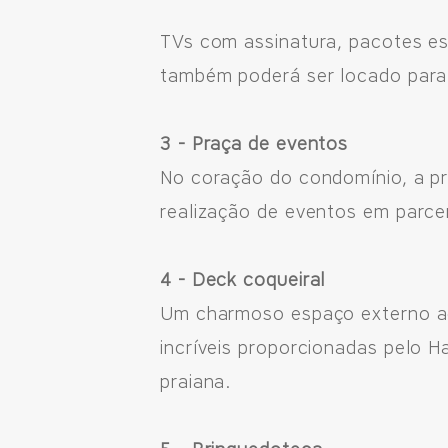
TVs com assinatura, pacotes e
Fale pelo WhastApp
também poderá ser locado para
556692085083
3 - Praça de eventos
No coração do condomínio, a pr
realização de eventos em parcer
4 - Deck coqueiral
Um charmoso espaço externo ao r
incríveis proporcionadas pelo 
praiana.