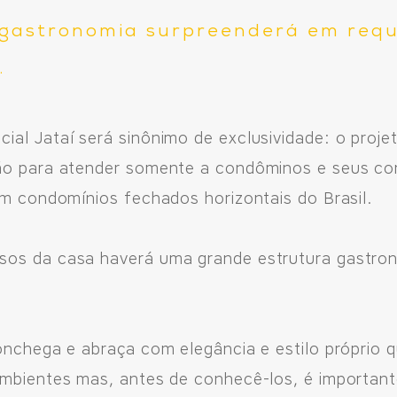
gastronomia surpreenderá em requi
.
ial Jataí será sinônimo de exclusividade: o proj
ão para atender somente a condôminos e seus con
em condomínios fechados horizontais do Brasil.
sos da casa haverá uma grande estrutura gastro
onchega e abraça com elegância e estilo próprio 
ambientes mas, antes de conhecê-los, é importante