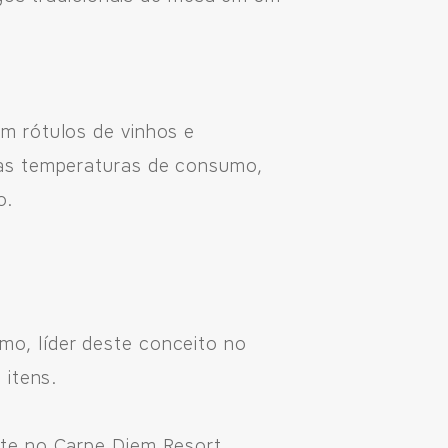
m rótulos de vinhos e
vas temperaturas de consumo,
io.
o, líder deste conceito no
 itens.
nte no Carpe Diem Resort