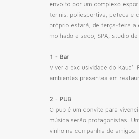
envolto por um complexo esport
tennis, poliesportiva, peteca 
próprio estará, de terça-feira 
molhado e seco, SPA, studio de 
1 - Bar
Viver a exclusividade do Kaua’i
Fale Conosco
ambientes presentes em restaur
Avenida Eiffel, 819 - Aquarela das Artes Bairro Plan
Razão Social: Jmd Hamoa Urbanismo Ltda
2 - PUB
CNPJ: 04.536.786/0001-17
O pub é um convite para vivenc
Sinop/MT - 78.555-453
música serão protagonistas. Um 
66 3531 9505
vinho na companhia de amigos.