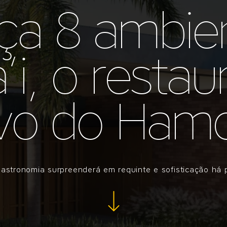
a 8 ambie
’i, o restau
ivo do Hamo
gastronomia surpreenderá em requinte e sofisticação há