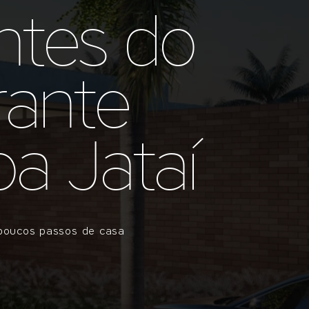
ntes do
rante
a Jataí
 poucos passos de casa