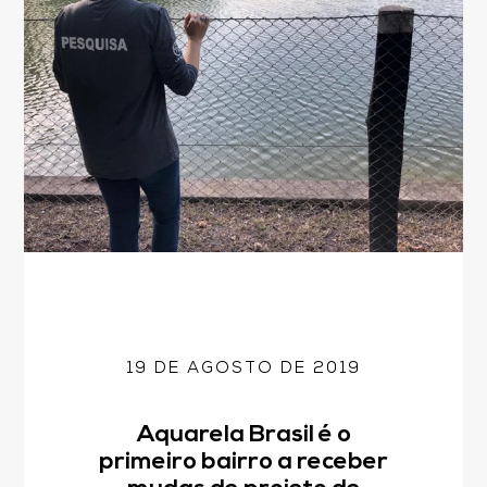
19 DE AGOSTO DE 2019
Fale Conosco
Aquarela Brasil é o
Avenida Eiffel, 819 - Aquarela das Artes Bairro Planejado,
primeiro bairro a receber
Razão Social: Jmd Hamoa Urbanismo Ltda