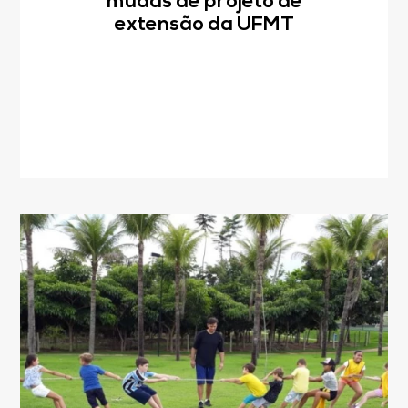
mudas de projeto de
extensão da UFMT
CNPJ: 04.536.786/0001-17
Sinop/MT - 78.555-453
66 3531 9505
Fale pelo WhastApp
556692085083