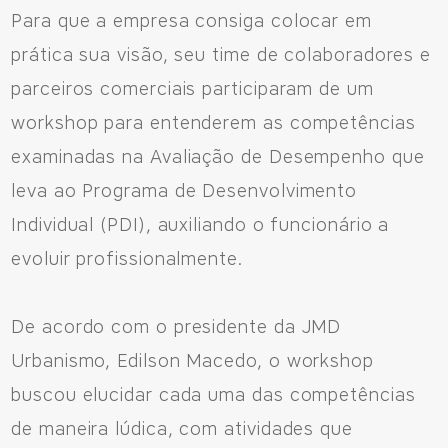
Para que a empresa consiga colocar em
Avenida Eiffel, 819 - Aquarela das Artes Bairro Planejado,
prática sua visão, seu time de colaboradores e
Razão Social: Jmd Hamoa Urbanismo Ltda
CNPJ: 04.536.786/0001-17
parceiros comerciais participaram de um
Sinop/MT - 78.555-453
workshop para entenderem as competências
66 3531 9505
examinadas na Avaliação de Desempenho que
leva ao Programa de Desenvolvimento
Individual (PDI), auxiliando o funcionário a
Fale pelo WhastApp
evoluir profissionalmente.
556692085083
De acordo com o presidente da JMD
Urbanismo, Edilson Macedo, o workshop
buscou elucidar cada uma das competências
de maneira lúdica, com atividades que