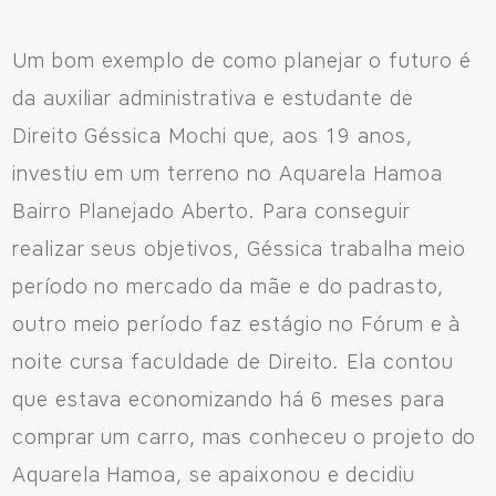
Um bom exemplo de como planejar o futuro é
da auxiliar administrativa e estudante de
Fale Conosco
Direito Géssica Mochi que, aos 19 anos,
investiu em um terreno no Aquarela Hamoa
Avenida Eiffel, 819 - Aquarela das Artes Bairro Planejado,
Bairro Planejado Aberto. Para conseguir
Razão Social: Jmd Hamoa Urbanismo Ltda
realizar seus objetivos, Géssica trabalha meio
CNPJ: 04.536.786/0001-17
período no mercado da mãe e do padrasto,
Sinop/MT - 78.555-453
outro meio período faz estágio no Fórum e à
66 3531 9505
noite cursa faculdade de Direito. Ela contou
que estava economizando há 6 meses para
comprar um carro, mas conheceu o projeto do
Fale pelo WhastApp
Aquarela Hamoa, se apaixonou e decidiu