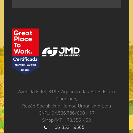
Avenida Eiffel, 819 - Aquarela das Artes Bairro
Planejado,
Razão Social: Jmd Hamoa Urbanismo Ltda
CNPJ: 04.536.786/0001-17
Sinop/MT - 78.555-453
66 3531 9505