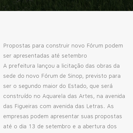
Propostas para construir novo Fórum podem
Fale Conosco
ser apresentadas até setembro
Avenida Eiffel, 819 - Aquarela das Artes Bairro Planejado,
A prefeitura lançou a licitação das obras da
Razão Social: Jmd Hamoa Urbanismo Ltda
sede do novo Fórum de Sinop, previsto para
CNPJ: 04.536.786/0001-17
ser o segundo maior do Estado, que será
Sinop/MT - 78.555-453
construído no Aquarela das Artes, na avenida
66 3531 9505
das Figueiras com avenida das Letras. As
empresas podem apresentar suas propostas
até o dia 13 de setembro e a abertura dos
Fale pelo WhastApp