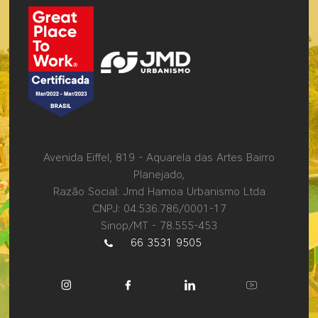
Avenida Eiffel, 819 - Aquarela das Artes Bairro
Planejado,
Razão Social: Jmd Hamoa Urbanismo Ltda
CNPJ: 04.536.786/0001-17
Sinop/MT - 78.555-453
66 3531 9505