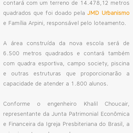
contará com um terreno de 14.478,12 metros
quadrados que foi doado pela
JMD Urbanismo
Avenida Eiffel, 819 - Aquarela das Artes Bairro Planejado,
e Família Arpini, responsável pelo loteamento.
Razão Social: Jmd Hamoa Urbanismo Ltda
CNPJ: 04.536.786/0001-17
Sinop/MT - 78.555-453
A área construída da nova escola será de
66 3531 9505
6.500 metros quadrados e contará também
com quadra esportiva, campo society, piscina
e outras estruturas que proporcionarão a
Fale pelo WhastApp
capacidade de atender a 1.800 alunos.
556692085083
Conforme o engenheiro Khalil Choucair,
representante da Junta Patrimonial Econômica
e Financeira da Igreja Presbiteriana do Brasil, a