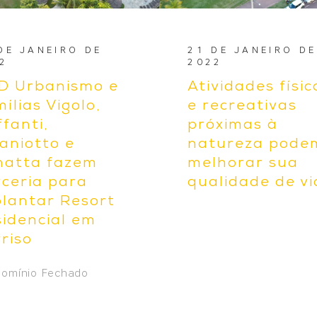
DE JANEIRO DE
21 DE JANEIRO DE
2
2022
D Urbanismo e
Atividades físic
ílias Vigolo,
e recreativas
ffanti,
próximas à
aniotto e
natureza pode
natta fazem
melhorar sua
ceria para
qualidade de v
lantar Resort
idencial em
riso
omínio Fechado