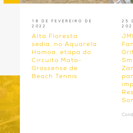
556692085083
018
18 DE FEVEREIRO DE
25 
2022
202
 e
Alta Floresta
JM
sedia, no Aquarela
Fam
Hamoa, etapa do
Gri
Circuito Mato-
Sm
Grossense de
Za
Beach Tennis
par
imp
Res
Sor
Cond