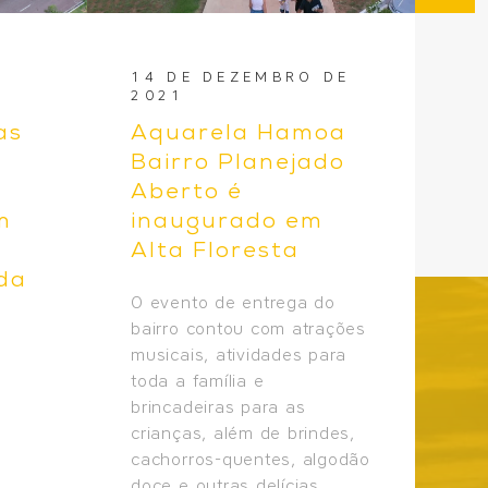
14 DE DEZEMBRO DE
12
2021
20
as
Aquarela Hamoa
J
Bairro Planejado
fi
Aberto é
1
m
inaugurado em
e
Alta Floresta
t
ida
Br
O evento de entrega do
bairro contou com atrações
musicais, atividades para
toda a família e
brincadeiras para as
crianças, além de brindes,
cachorros-quentes, algodão
doce e outras delícias