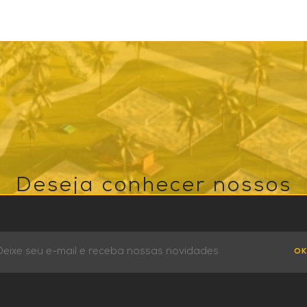
Deseja conhecer nossos
empreendimentos?
Empreendimentos inovadores, com a qualidade de
OK
vida que você e sua família merecem.