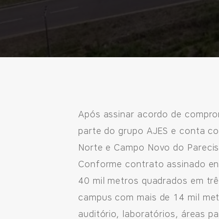
Após assinar acordo de compr
parte do grupo AJES e conta co
Norte e Campo Novo do Parecis,
Conforme contrato assinado ent
40 mil metros quadrados em trê
campus com mais de 14 mil metr
auditório, laboratórios, áreas 