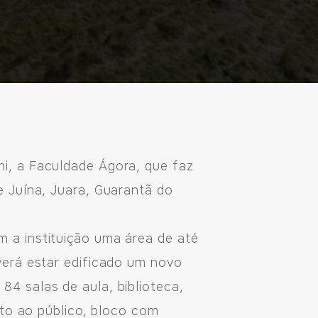
ni, a Faculdade Ágora, que faz
 Juína, Juara, Guarantã do
 a instituição uma área de até
verá estar edificado um novo
4 salas de aula, biblioteca,
nto ao público, bloco com