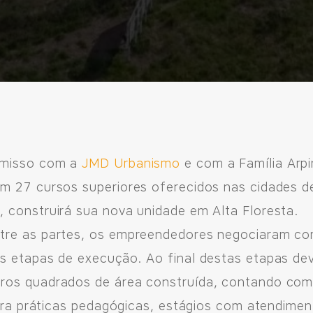
omisso com a
JMD Urbanismo
e com a Família Arpi
m 27 cursos superiores oferecidos nas cidades de
 construirá sua nova unidade em Alta Floresta.
re as partes, os empreendedores negociaram com
s etapas de execução. Ao final destas etapas de
os quadrados de área construída, contando com 8
para práticas pedagógicas, estágios com atendime