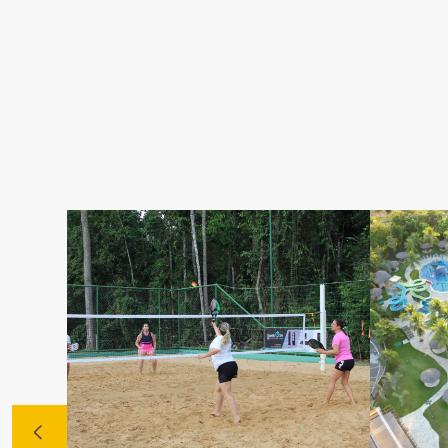
Fale Conosco
Avenida Eiffel, 819 - Aquarela das Artes Bairro Plan
Razão Social: Jmd Hamoa Urbanismo Ltda
CNPJ: 04.536.786/0001-17
Sinop/MT - 78.555-453
66 3531 9505
Fale pelo WhastApp