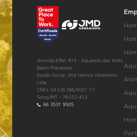
Emp
Hamo
Hamo
Hamo
Avenida Eiffel, 819 - Aquarela das Artes
Aqu
Bairro Planejado,
Razão Social: Jmd Hamoa Urbanismo
Alam
Ltda
CNPJ: 04.536.786/0001-17
Aqu
Sinop/MT - 78.555-453
66 3531 9505
Aqua
Hamo
Port