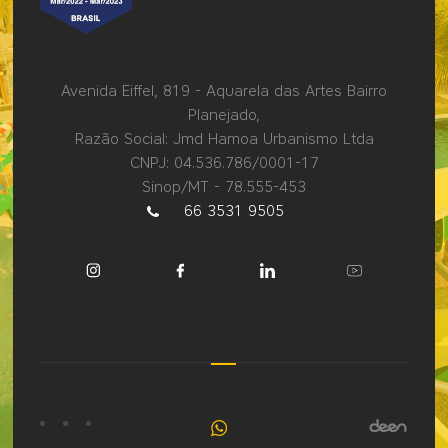
Avenida Eiffel, 819 - Aquarela das Artes Bairro
Planejado,
Razão Social: Jmd Hamoa Urbanismo Ltda
CNPJ: 04.536.786/0001-17
Sinop/MT - 78.555-453
66 3531 9505
Fale
conosco
pelo
WhatsApp