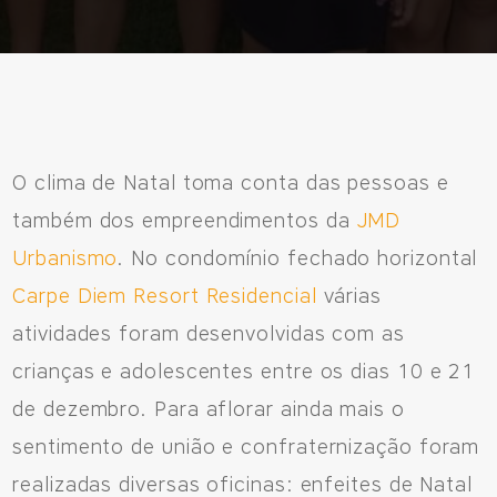
O clima de Natal toma conta das pessoas e
Fale Conosco
também dos empreendimentos da
JMD
Urbanismo
. No condomínio fechado horizontal
Avenida Eiffel, 819 - Aquarela das Artes Bairro Planejado,
Carpe Diem Resort Residencial
várias
Razão Social: Jmd Hamoa Urbanismo Ltda
atividades foram desenvolvidas com as
CNPJ: 04.536.786/0001-17
Sinop/MT - 78.555-453
crianças e adolescentes entre os dias 10 e 21
66 3531 9505
de dezembro. Para aflorar ainda mais o
sentimento de união e confraternização foram
realizadas diversas oficinas: enfeites de Natal